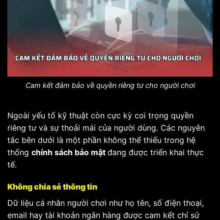
Cam kết đảm bảo về quyền riêng tư cho người chơi
Ngoài yếu tố kỹ thuật còn cực kỳ coi trọng quyền
riêng tư và sự thoải mái của người dùng. Các nguyên
tắc bên dưới là một phần không thể thiếu trong hệ
thống
chính sách bảo mật
đang được triển khai thực
tế.
Không chia sẻ thông tin
Dữ liệu cá nhân người chơi như họ tên, số điện thoại,
email hay tài khoản ngân hàng được cam kết chỉ sử