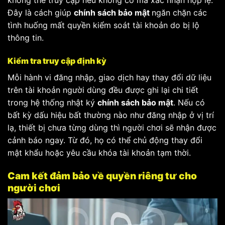
Đây là cách giúp
chính sách bảo mật
ngăn chặn các
tình huống mất quyền kiểm soát tài khoản do bị lộ
thông tin.
Kiểm tra truy cập định kỳ
Mỗi hành vi đăng nhập, giao dịch hay thay đổi dữ liệu
trên tài khoản người dùng đều được ghi lại chi tiết
trong hệ thống nhật ký
chính sách bảo mật
. Nếu có
bất kỳ dấu hiệu bất thường nào như đăng nhập ở vị trí
lạ, thiết bị chưa từng dùng thì người chơi sẽ nhận được
cảnh báo ngay. Từ đó, họ có thể chủ động thay đổi
mật khẩu hoặc yêu cầu khóa tài khoản tạm thời.
Cam kết đảm bảo về quyền riêng tư cho
người chơi