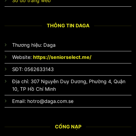
Sơ đồ trang web
THÔNG TIN DAGA
Thương hiệu: Daga
Website:
https://seniorselect.me/
SĐT: 0562633143
Địa chỉ: 307 Nguyễn Duy Dương, Phường 4, Quận
10, TP Hồ Chí Minh
Email:
hotro@daga.com.se
CỔNG NẠP