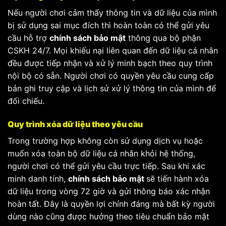
Nếu người chơi cảm thấy thông tin và dữ liệu của mình
bị sử dụng sai mục đích thì hoàn toàn có thể gửi yêu
cầu hỗ trợ
chính sách bảo mật
thông qua bộ phận
CSKH 24/7. Mọi khiếu nại liên quan đến dữ liệu cá nhân
đều được tiếp nhận và xử lý minh bạch theo quy trình
nội bộ có sẵn. Người chơi có quyền yêu cầu cung cấp
bản ghi truy cập và lịch sử xử lý thông tin của mình để
đối chiếu.
Quy trình xóa dữ liệu theo yêu cầu
Trong trường hợp không còn sử dụng dịch vụ hoặc
muốn xóa toàn bộ dữ liệu cá nhân khỏi hệ thống,
người chơi có thể gửi yêu cầu trực tiếp. Sau khi xác
minh danh tính,
chính sách bảo mật
sẽ tiến hành xóa
dữ liệu trong vòng 72 giờ và gửi thông báo xác nhận
hoàn tất. Đây là quyền lợi chính đáng mà bất kỳ người
dùng nào cũng được hưởng theo tiêu chuẩn bảo mật