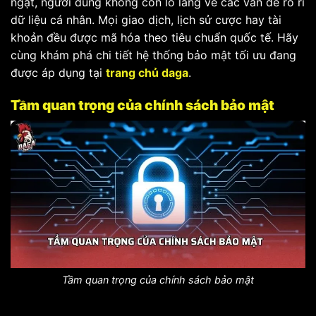
ngặt, người dùng không còn lo lắng về các vấn đề rò rỉ
dữ liệu cá nhân. Mọi giao dịch, lịch sử cược hay tài
khoản đều được mã hóa theo tiêu chuẩn quốc tế. Hãy
cùng khám phá chi tiết hệ thống bảo mật tối ưu đang
được áp dụng tại
trang chủ daga
.
Tầm quan trọng của chính sách bảo mật
Tầm quan trọng của chính sách bảo mật