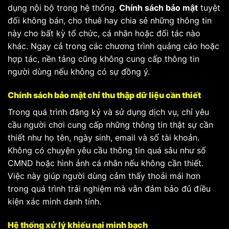
dụng nội bộ trong hệ thống.
Chính sách bảo mật
tuyệt
đối không bán, cho thuê hay chia sẻ những thông tin
này cho bất kỳ tổ chức, cá nhân hoặc đối tác nào
khác. Ngay cả trong các chương trình quảng cáo hoặc
hợp tác, nền tảng cũng không cung cấp thông tin
người dùng nếu không có sự đồng ý.
Chính sách bảo mật chỉ thu thập dữ liệu cần thiết
Trong quá trình đăng ký và sử dụng dịch vụ, chỉ yêu
cầu người chơi cung cấp những thông tin thật sự cần
thiết như họ tên, ngày sinh, email và số tài khoản.
Không có chuyện yêu cầu thông tin quá sâu như số
CMND hoặc hình ảnh cá nhân nếu không cần thiết.
Việc này giúp người dùng cảm thấy thoải mái hơn
trong quá trình trải nghiệm mà vẫn đảm bảo đủ điều
kiện xác minh danh tính.
Hệ thống xử lý khiếu nại minh bạch